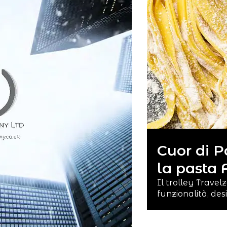
Cuor di 
la pasta 
Il trolley Travelz
funzionalità, des