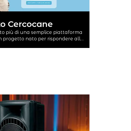
to Cercocane
o più di una semplice piattaforma
n progetto nato per rispondere all…