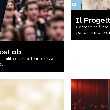
Il Proget
Cercocane è molt
per annunci: è u
posLab
ibilità e un forte interesse
o. …