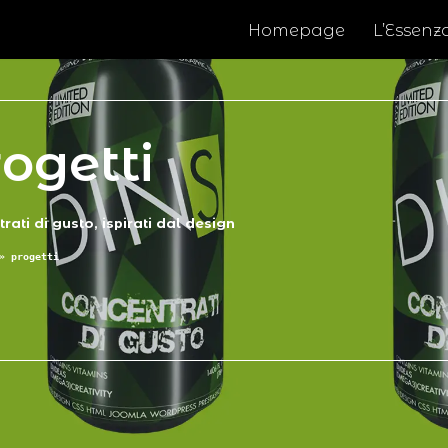
Homepage
L’Essenz
ogetti
rati di gusto, ispirati dal design
»
progetti