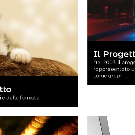
Il Proget
Nel 2003, il prog
rappresentato un
come graph…
tto
 e delle famiglie