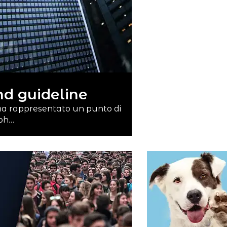
d guideline
 ha rappresentato un punto di
aph…