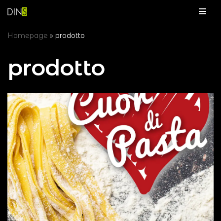
Vai
Homepage
»
prodotto
al
contenuto
prodotto